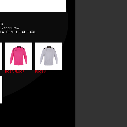
ER
 Vapor Draw
14 - S - M - L – XL – XXL
ROSA FLUOR
FUCSIA