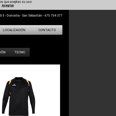
mos que aceptas su uso.
s
.
Aceptar
b 5 - Donostia - San Sebastián - 675 704 377
LOCALIZACIÓN
CONTACTO
DÓN
TECNIC