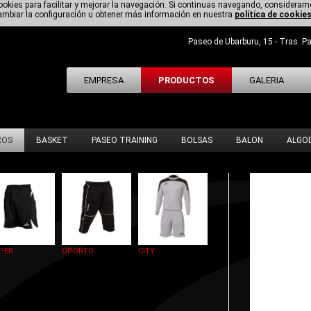
 cookies para facilitar y mejorar la navegación. Si continuas navegando, considera
mbiar la configuración u obtener más información en nuestra
política de cookie
Paseo de Ubarburu, 15 - Tras. Pa
EMPRESA
PRODUCTOS
GALERIA
ROS
BASKET
PASEO TRAINING
BOLSAS
BALON
ALGO
PER
OPORTO
CITY