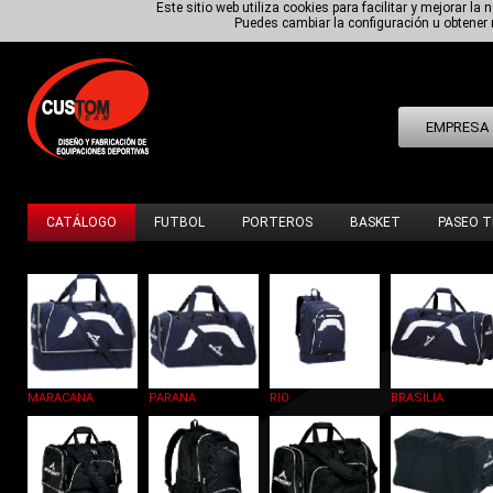
Este sitio web utiliza cookies para facilitar y mejorar
Puedes cambiar la configuración u obtene
EMPRESA
CATÁLOGO
FUTBOL
PORTEROS
BASKET
PASEO T
MARACANA
PARANA
RIO
BRASILIA